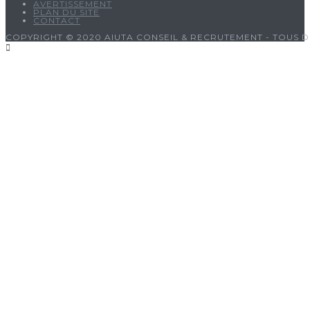
AVERTISSEMENT
PLAN DU SITE
CONTACT
COPYRIGHT © 2020 AIUTA CONSEIL & RECRUTEMENT - TOUS D