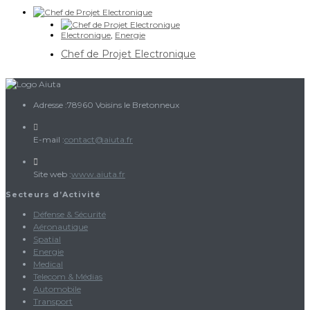
Electronique
,
Energie
Chef de Projet Electronique
Adresse :
78960 Voisins le Bretonneux
S’ouvre
E-mail :
contact@aiuta.fr
dans
votre
Site web :
www.aiuta.fr
application
Secteurs d’Activité
Défense & Sécurité
Aéronautique
Spatial
Energie
Medical
Telecom & Médias
Automobile
Transport