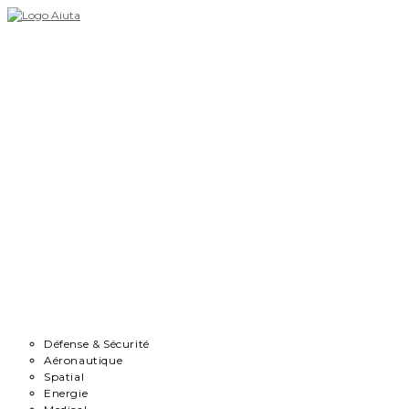
Skip
to
content
Accueil
Démarche
Secteurs
Défense & Sécurité
Aéronautique
Spatial
Energie