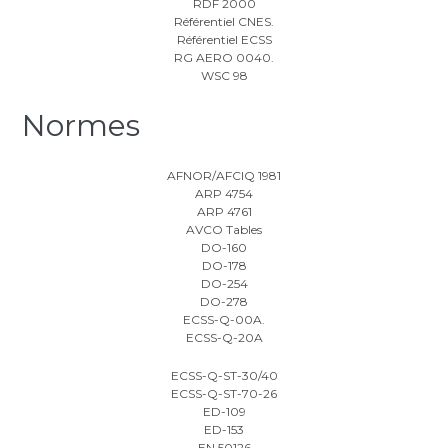
RDF 2000
Référentiel CNES.
Référentiel ECSS
RG AERO 0040.
WSC 98
Normes
AFNOR/AFCIQ 1981
ARP 4754
ARP 4761
AVCO Tables
DO-160
DO-178
DO-254
DO-278
ECSS-Q-00A.
ECSS-Q-20A
ECSS-Q-ST-30/40
ECSS-Q-ST-70-26
ED-109
ED-153
EN 50126