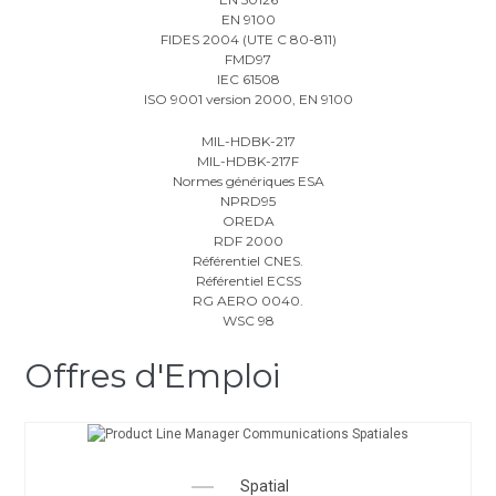
EN 9100
FIDES 2004 (UTE C 80-811)
FMD97
IEC 61508
ISO 9001 version 2000, EN 9100
MIL-HDBK-217
MIL-HDBK-217F
Normes génériques ESA
NPRD95
OREDA
RDF 2000
Référentiel CNES.
Référentiel ECSS
RG AERO 0040.
WSC 98
Offres d'Emploi​
Spatial