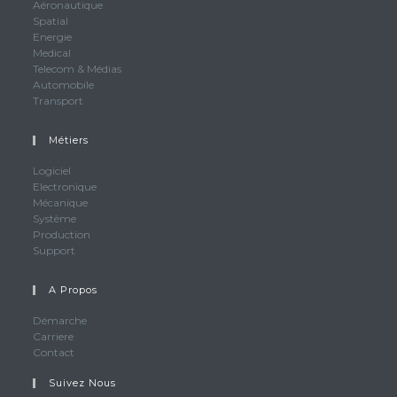
Aéronautique
Spatial
Energie
Medical
Telecom & Médias
Automobile
Transport
Métiers
S’ouvre
Logiciel
S’ouvre
Electronique
dans
S’ouvre
Mécanique
dans
un
S’ouvre
Système
dans
un
nouvel
S’ouvre
Production
dans
un
nouvel
onglet
S’ouvre
Support
dans
un
nouvel
onglet
dans
un
nouvel
onglet
un
nouvel
A Propos
onglet
nouvel
onglet
S’ouvre
Démarche
onglet
S’ouvre
Carriere
dans
S’ouvre
Contact
dans
un
dans
un
nouvel
Suivez Nous
un
nouvel
onglet