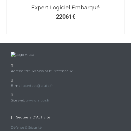
Expert Logiciel Embarqué
22061
€
Adresse :
78960 Voisins le Bretonneux
S’ouvre
E-mail :
contact@aiuta.fr
dans
votre
Site web :
www.aiuta.fr
application
Secteurs D’Activité
Défense & Sécurité