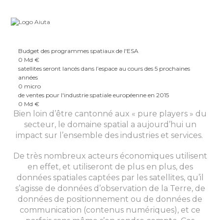
Skip
Spatial
to
content
Budget des programmes spatiaux de l'ESA
0
Md €
satellites seront lancés dans l’espace au cours des 5 prochaines
années
0
micro
de ventes pour l'industrie spatiale européenne en 2015
0
Md €
Bien loin d’être cantonné aux « pure players » du
secteur, le domaine spatial a aujourd’hui un
impact sur l’ensemble des industries et services.
De très nombreux acteurs économiques utilisent
en effet, et utiliseront de plus en plus, des
données spatiales captées par les satellites, qu’il
s’agisse de données d’observation de la Terre, de
données de positionnement ou de données de
communication (contenus numériques), et ce