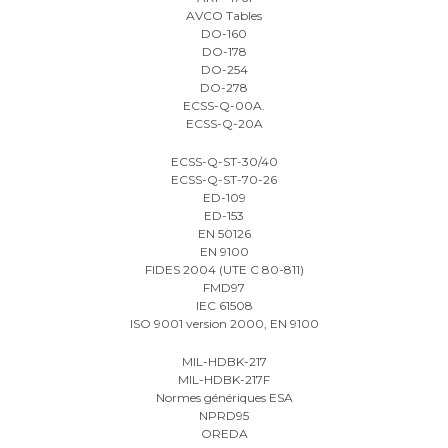
AVCO Tables
DO-160
DO-178
DO-254
DO-278
ECSS-Q-00A.
ECSS-Q-20A
ECSS-Q-ST-30/40
ECSS-Q-ST-70-26
ED-109
ED-153
EN 50126
EN 9100
FIDES 2004 (UTE C 80-811)
FMD97
IEC 61508
ISO 9001 version 2000, EN 9100
MIL-HDBK-217
MIL-HDBK-217F
Normes génériques ESA
NPRD95
OREDA