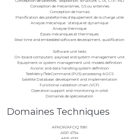
Conception de satellites : disposition, structure, CTA, CTP, MLI
Conception de mécanismes, GS ou antennes
Conception de harnais
Planification des plateformes d’équipement de la charge utile
Analyse mécanique : statique et dynamique
Analyse thermique
Essais mécaniques et thermiques
Real-time and embedded software development, qualification
Software unit tests
On-board computers: payload and system management unit
Equipment or system management unit models definition
Avionic and data handling system definition
TeleMetry/TeleCommand (PUS) processing AOCS
Satellite Database: development and implementation
Functional validation chain (VCF)
Operation support and monitoring in orbit
Domaines de spécialisation
Domaines Techniques​
AFNOR/AFCIQ 1981
ARP 4754
ARP 4761