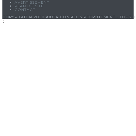
AVERTISSEMENT
PLAN DU SITE
CONTACT
COPYRIGHT © 2020 AIUTA CONSEIL & RECRUTEMENT - TOUS D