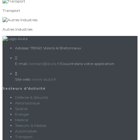
Transport
Autres Industries
Adresse :
78960 Voisins le Bretonneux
E-mail :
contact@aiuta.fr
S’ouvre dans votre application
Site web :
www.aiuta.fr
Secteurs d’Activité
Défense & Sécurité
Aéronautique
Spatial
Energie
Medical
Telecom & Médias
Automobile
Transport