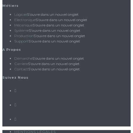
Métiers
Logiciel
S’ouvre dans un nouvel onglet
Electronique
S’ouvre dans un nouvel onglet
Mécanique
S’ouvre dans un nouvel onglet
Système
S’ouvre dans un nouvel onglet
Production
S’ouvre dans un nouvel onglet
Support
S’ouvre dans un nouvel onglet
A Propos
Démarche
S’ouvre dans un nouvel onglet
Carriere
S’ouvre dans un nouvel onglet
Contact
S’ouvre dans un nouvel onglet
Suivez Nous
MENTIONS LÉGALES