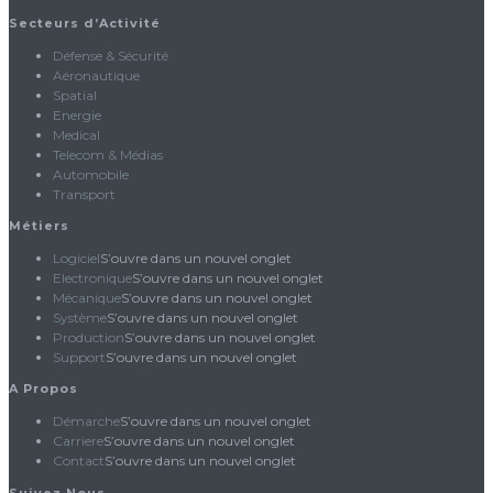
Secteurs d’Activité
Défense & Sécurité
Aéronautique
Spatial
Energie
Medical
Telecom & Médias
Automobile
Transport
Métiers
Logiciel
S’ouvre dans un nouvel onglet
Electronique
S’ouvre dans un nouvel onglet
Mécanique
S’ouvre dans un nouvel onglet
Système
S’ouvre dans un nouvel onglet
Production
S’ouvre dans un nouvel onglet
Support
S’ouvre dans un nouvel onglet
A Propos
Démarche
S’ouvre dans un nouvel onglet
Carriere
S’ouvre dans un nouvel onglet
Contact
S’ouvre dans un nouvel onglet
Suivez Nous