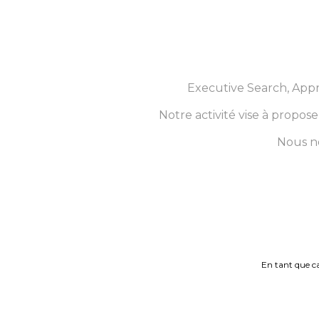
Executive Search, Appro
Notre activité vise à propo
Nous no
En tant que ca