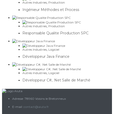
Autres Industries
,
Production
Ingénieur Méthodes et Process
Autres Industries
,
Production
Responsable Qualite Production SPC
Autres Industries
,
Logiciel
Développeur Java Finance
Autres Industries
,
Logiciel
Développeur C#, .Net Salle de Marché
Adresse :
78960 Voisins le Bretonneux
S’ouvre
E-mail :
contact@aiuta.fr
dans