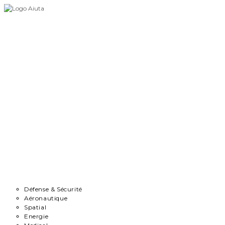
Skip
to
content
Accueil
Démarche
Secteurs
Défense & Sécurité
Aéronautique
Spatial
Energie