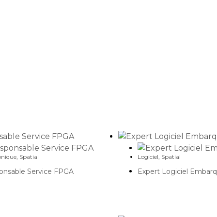
onique
,
Spatial
Logiciel
,
Spatial
onsable Service FPGA
Expert Logiciel Embar