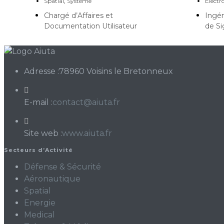
Spatial
,
Système
Electr
Chargé d’Affaires et
Ingén
Documentation Utilisateur
de Si
Adresse :
78960 Voisins le Bretonneux
S’ouvre
E-mail :
contact@aiuta.fr
dans
votre
Site web :
www.aiuta.fr
application
Secteurs d’Activité
Défense & Sécurité
Aéronautique
Spatial
Energie
Medical