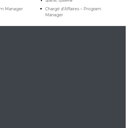
Spatial
,
Système
ram Manager
Chargé d’Affaires – Program
Manager