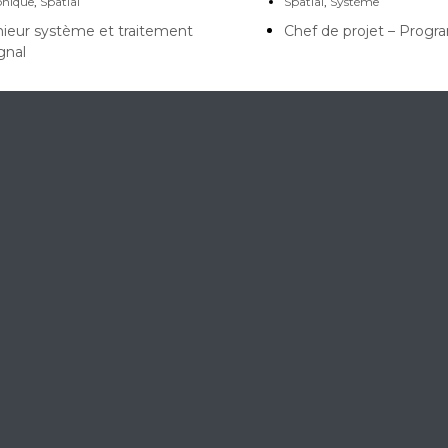
onique
,
Spatial
Spatial
,
Système
ieur système et traitement
Chef de projet – Prog
gnal