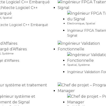
l
,
Spatial
Electronique
,
Spatial
tecte Logiciel C++ Embarqué
Ingénieur FPGA Traite
Signal
l
,
Système
é d’Affaires
Spatial
,
Système
Ingénieur Validation Fo