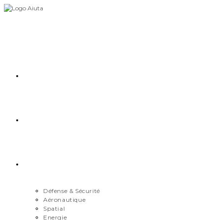
Skip
to
content
Accueil
Démarche
Secteurs
Défense & Sécurité
Aéronautique
Spatial
Energie