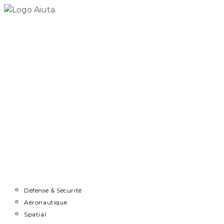
Skip
to
content
Accueil
Démarche
Secteurs
Défense & Sécurité
Aéronautique
Spatial