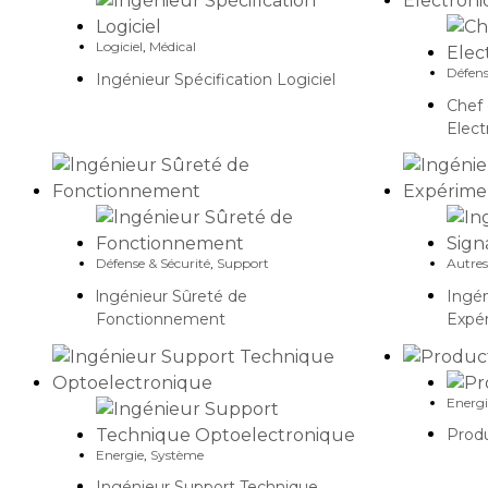
Logiciel
,
Médical
Défens
Ingénieur Spécification Logiciel
Chef
Elect
Défense & Sécurité
,
Support
Autres
lngénieur Sûreté de
Ingén
Fonctionnement
Expé
Energi
Prod
Energie
,
Système
Ingénieur Support Technique