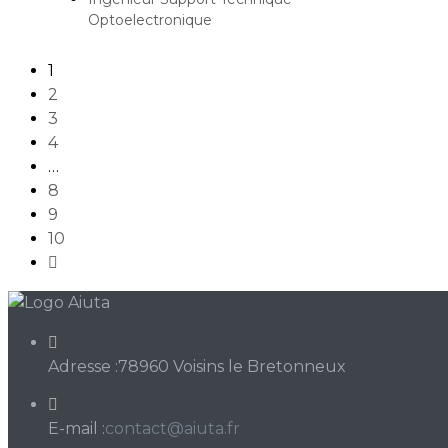
Optoelectronique
1
2
3
4
…
8
9
10
Adresse :
78960 Voisins le Bretonneux
S’ouvre
E-mail :
contact@aiuta.fr