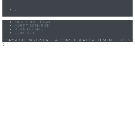
MENTIONS LÉGALES
AVERTISSEMENT
PLAN DU SITE
CONTACT
COPYRIGHT © 2020 AIUTA CONSEIL & RECRUTEMENT - TOUS D