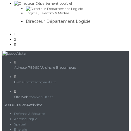
Logiciel
,
Telecom & Medias
Directeur Département Logiciel
1
2
Adresse :
78960 Voisins le Bretonneux
S’ouvre
E-mail :
contact@aiuta.fr
dans
votre
Site web :
www.aiuta.fr
application
Secteurs d’Activité
Défense & Sécurité
Aéronautique
Spatial
Energie