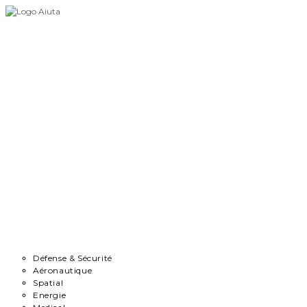
Skip
to
content
Accueil
Démarche
Secteurs
Défense & Sécurité
Aéronautique
Spatial
Energie