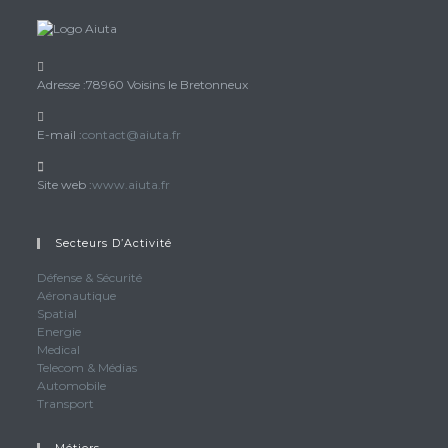
Adresse :
78960 Voisins le Bretonneux
S’ouvre
E-mail :
contact@aiuta.fr
dans
votre
Site web :
www.aiuta.fr
application
Secteurs D’Activité
Défense & Sécurité
Aéronautique
Spatial
Energie
Medical
Telecom & Médias
Automobile
Transport
Métiers