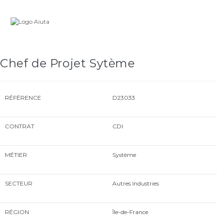
Skip
Carrière
to
content
Chef de Projet Sytème
RÉFÉRENCE
D23033
CONTRAT
CDI
MÉTIER
Système
SECTEUR
Autres Industries
RÉGION
Île-de-France