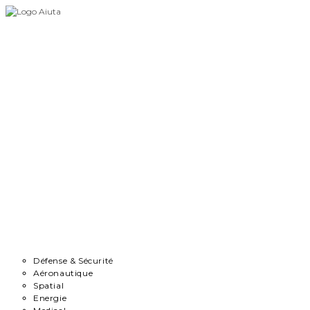
Skip
to
content
Accueil
Démarche
Secteurs
Défense & Sécurité
Aéronautique
Spatial
Energie