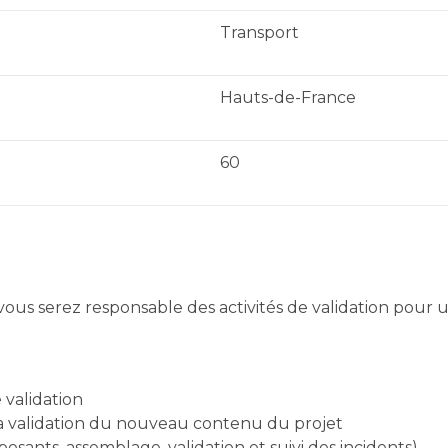
Transport
Hauts-de-France
60
us serez responsable des activités de validation pour u
validation
r la validation du nouveau contenu du projet
mposants, assemblage, validation et suivi des incidents)