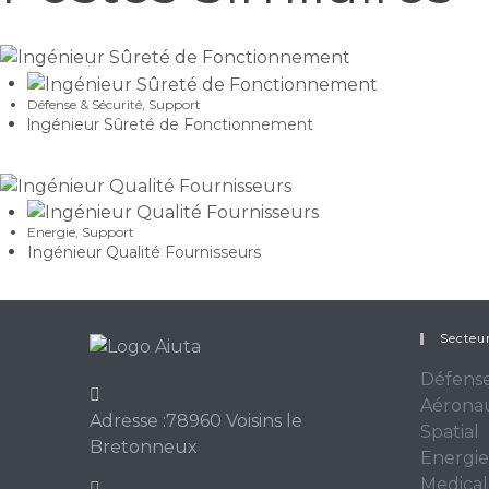
Défense & Sécurité
,
Support
lngénieur Sûreté de Fonctionnement
Energie
,
Support
Ingénieur Qualité Fournisseurs
Secteur
Défense
Aérona
Adresse :
78960 Voisins le
Spatial
Bretonneux
Energie
Medical