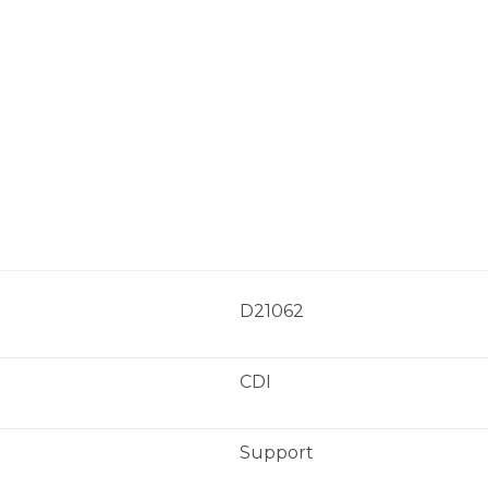
Accueil
Démarche
Secteurs
Mé
D21062
CDI
Support