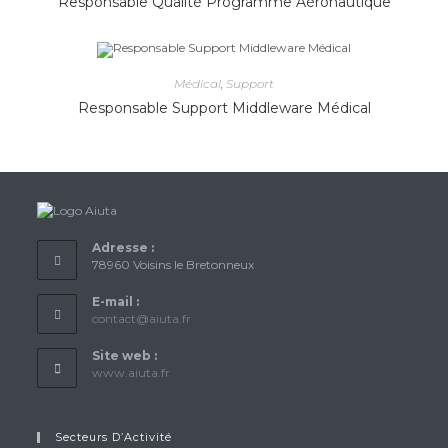
Responsable Qualité Programme Aéronautique
Médical
,
Support
Responsable Support Middleware Médical
Adresse :
78960 Voisins le Bretonneux
E-mail :
S’ouvre
contact@aiuta.fr
dans
votre
Site web :
application
www.aiuta.fr
Secteurs D’Activité