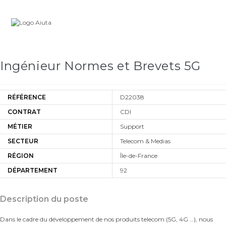
Skip
Carrière
to
content
Ingénieur Normes et Brevets 5G
RÉFÉRENCE
D22038
CONTRAT
CDI
MÉTIER
Support
SECTEUR
Telecom & Medias
RÉGION
Île-de-France
DÉPARTEMENT
92
Description du poste
Dans le cadre du développement de nos produits telecom (5G, 4G …), nous