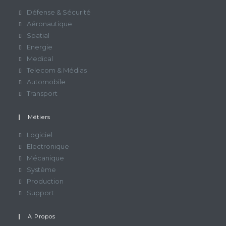
Défense & Sécurité
Aéronautique
Spatial
Energie
Medical
Telecom & Médias
Automobile
Transport
Métiers
S’ouvre
Logiciel
dans
S’ouvre
Electronique
un
dans
S’ouvre
Mécanique
nouvel
un
dans
S’ouvre
Système
onglet
nouvel
un
dans
S’ouvre
Production
onglet
nouvel
un
dans
S’ouvre
Support
onglet
nouvel
un
dans
onglet
nouvel
un
A Propos
onglet
nouvel