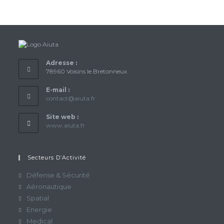
Adresse :
78960 Voisins le Bretonneux
E-mail :
S’ouvre
contact@aiuta.fr
dans
votre
Site web :
application
www.aiuta.fr
Secteurs D’Activité
Défense & Sécurité
Aéronautique
Spatial
Energie
Medical