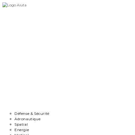
Skip
to
content
Accueil
Démarche
Secteurs
Défense & Sécurité
Aéronautique
Spatial
Energie