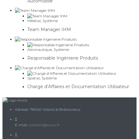
Automobile
Médical
,
Système
Team Manager IHM
Aéronautique
,
Système
Responsable Ingénierie Produits
Spatial
,
Système
Chargé d’Affaires et Documentation Utilisateur
Adresse :
78960 Voisins le Bretonneux
S’ouvre
E-mail :
contact@aiuta.fr
dans
votre