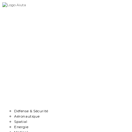
Skip
to
content
Accueil
Démarche
Secteurs
Défense & Sécurité
Aéronautique
Spatial
Energie