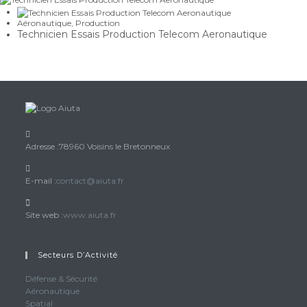
Aéronautique
,
Production
Technicien Essais Production Telecom Aeronautique
Adresse :
78960 Voisins le Bretonneux
S’ouvre
E-mail :
contact@aiuta.fr
dans
votre
Site web :
www.aiuta.fr
application
Secteurs D’Activité
Défense & Sécurité
Aéronautique
Spatial