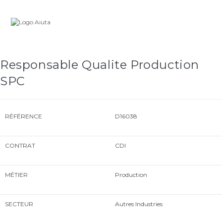
Skip
Carrière
to
content
Responsable Qualite Production
SPC
RÉFÉRENCE
D16038
CONTRAT
CDI
MÉTIER
Production
SECTEUR
Autres Industries