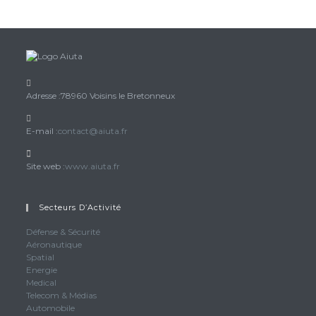
Adresse :
78960 Voisins le Bretonneux
S’ouvre
E-mail :
contact@aiuta.fr
dans
votre
Site web :
www.aiuta.fr
application
Secteurs D’Activité
Défense & Sécurité
Aéronautique
Spatial
Energie
Medical
Telecom & Médias
Automobile