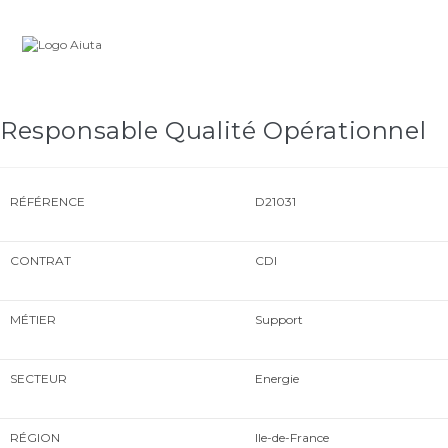
Skip
Carrière
to
content
Responsable Qualité Opérationnel
RÉFÉRENCE
D21031
CONTRAT
CDI
MÉTIER
Support
SECTEUR
Energie
RÉGION
Ile-de-France