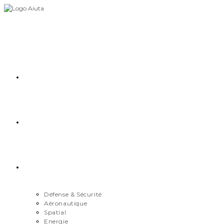
Skip
to
content
Accueil
Démarche
Secteurs
Défense & Sécurité
Aéronautique
Spatial
Energie