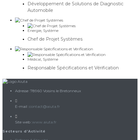
Développement de Solutions de Diagnostic
Automobile
Energie
,
Système
Chef de Projet Systèmes
Médical
,
Système
Responsable Spécifications et Vérification
Adresse :
78960 Voisins le Bretonneux
S’ouvre
E-mail :
contact@aiuta.fr
dans
votre
Site web :
www.aiuta.fr
application
Secteurs d’Activité