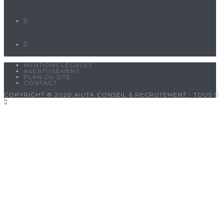
MENTIONS LÉGALES
AVERTISSEMENT
PLAN DU SITE
CONTACT
COPYRIGHT © 2020 AIUTA CONSEIL & RECRUTEMENT - TOUS D