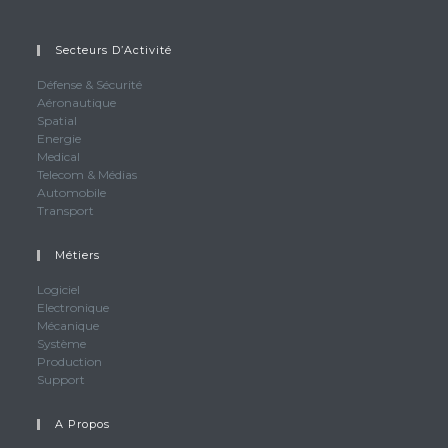
application
Secteurs D’Activité
Défense & Sécurité
Aéronautique
Spatial
Energie
Medical
Telecom & Médias
Automobile
Transport
Métiers
S’ouvre
Logiciel
S’ouvre
Electronique
dans
S’ouvre
Mécanique
dans
un
S’ouvre
Système
dans
un
nouvel
S’ouvre
Production
dans
un
nouvel
onglet
S’ouvre
Support
dans
un
nouvel
onglet
dans
un
nouvel
onglet
un
nouvel
A Propos
onglet
nouvel
onglet