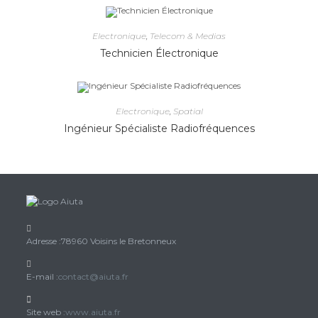
Electronique
,
Telecom & Medias
Technicien Électronique
Electronique
,
Spatial
Ingénieur Spécialiste Radiofréquences
Adresse :
78960 Voisins le Bretonneux
S’ouvre
E-mail :
contact@aiuta.fr
dans
votre
Site web :
www.aiuta.fr