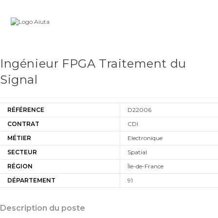
Skip
Carrière
to
content
Ingénieur FPGA Traitement du
Signal
RÉFÉRENCE
D22006
CONTRAT
CDI
MÉTIER
Electronique
SECTEUR
Spatial
RÉGION
Île-de-France
DÉPARTEMENT
91
Description du poste