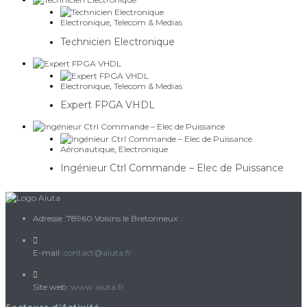
Electronique
,
Telecom & Medias
Technicien Electronique
Electronique
,
Telecom & Medias
Expert FPGA VHDL
Aéronautique
,
Electronique
Ingénieur Ctrl Commande – Elec de Puissance
Adresse :
78960 Voisins le Bretonneux
S’ouvre
E-mail :
contact@aiuta.fr
dans
votre
Site web :
www.aiuta.fr
application
Secteurs d’Activité