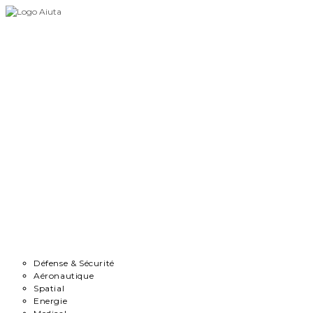
Skip
to
content
Accueil
Démarche
Secteurs
Défense & Sécurité
Aéronautique
Spatial
Energie