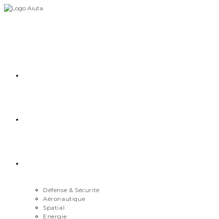
Skip
to
content
Accueil
Démarche
Secteurs
Défense & Sécurité
Aéronautique
Spatial
Energie