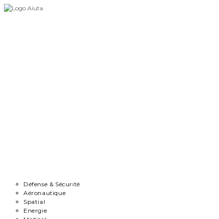
Skip
to
content
Accueil
Démarche
Secteurs
Défense & Sécurité
Aéronautique
Spatial
Energie