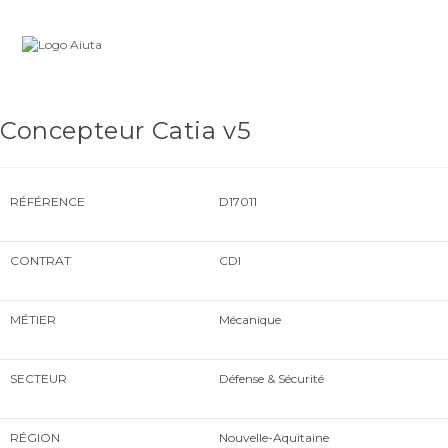
Skip
Carrière
to
content
Concepteur Catia v5
RÉFÉRENCE
D17011
CONTRAT
CDI
MÉTIER
Mécanique
SECTEUR
Défense & Sécurité
RÉGION
Nouvelle-Aquitaine