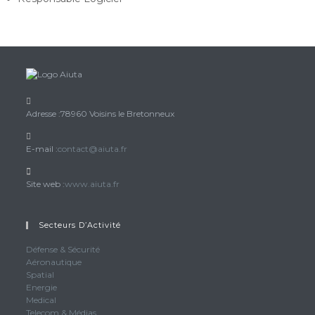
Adresse :
78960 Voisins le Bretonneux
S’ouvre
E-mail :
contact@aiuta.fr
dans
votre
Site web :
www.aiuta.fr
application
Secteurs D’Activité
Défense & Sécurité
Aéronautique
Spatial
Energie
Medical
Telecom & Médias