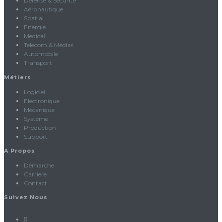
Défense & Sécurité
Aéronautique
Spatial
Energie
Medical
Telecom & Médias
Automobile
Transport
Métiers
S’ouvre
Logiciel
dans
S’ouvre
Electronique
un
S’ouvre
dans
Mécanique
nouvel
S’ouvre
dans
un
Système
onglet
dans
un
S’ouvre
nouvel
Production
S’ouvre
un
nouvel
dans
onglet
Support
dans
nouvel
onglet
un
A Propos
un
onglet
nouvel
nouvel
onglet
S’ouvre
Démarche
onglet
S’ouvre
dans
Carriere
dans
S’ouvre
un
Contact
un
dans
nouvel
Suivez Nous
nouvel
un
onglet
onglet
nouvel
onglet