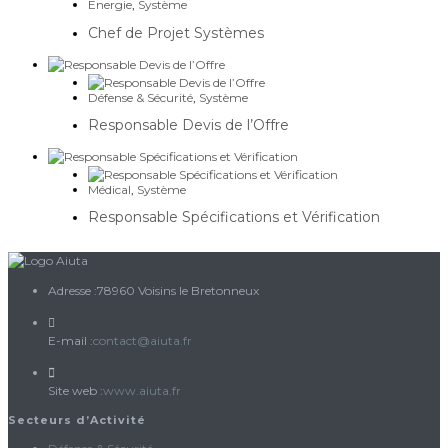
Energie
,
Système
Chef de Projet Systèmes
Défense & Sécurité
,
Système
Responsable Devis de l’Offre
Médical
,
Système
Responsable Spécifications et Vérification
Adresse :
78960 Voisins le Bretonneux
S’ouvre
E-mail :
contact@aiuta.fr
dans
votre
Site web :
www.aiuta.fr
application
Secteurs d’Activité