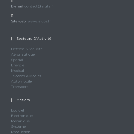
S’ouvre
E-mail :
contact@aiuta.fr
dans
votre
Site web :
www.aiuta.fr
application
Secteurs D’Activité
Défense & Sécurité
Aéronautique
Spatial
Energie
Medical
Telecom & Médias
Automobile
Transport
Métiers
S’ouvre
Logiciel
S’ouvre
Electronique
dans
S’ouvre
Mécanique
dans
un
S’ouvre
Système
dans
un
nouvel
S’ouvre
Production
dans
un