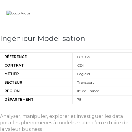
Skip
Carrière
to
content
Ingénieur Modelisation
RÉFÉRENCE
D17035
CONTRAT
CDI
MÉTIER
Logiciel
SECTEUR
Transport
RÉGION
Ile-de-France
DÉPARTEMENT
78
Analyser, manipuler, explorer et investiguer les data
pour les phénomènes à modéliser afin d’en extraire de
la valeur business