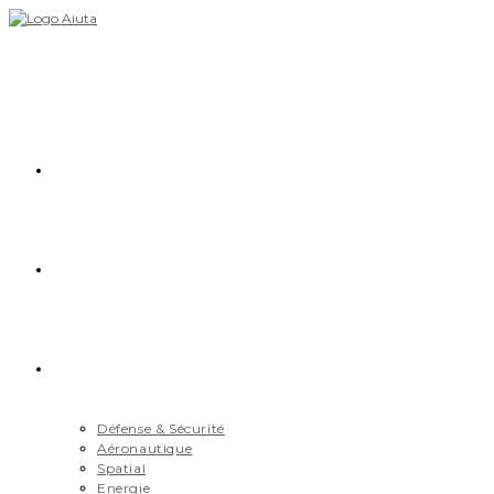
Skip
to
content
Accueil
Démarche
Secteurs
Défense & Sécurité
Aéronautique
Spatial
Energie