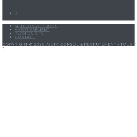
MENTIONS LÉGALES
AVERTISSEMENT
PLAN DU SITE
CONTACT
COPYRIGHT © 2020 AIUTA CONSEIL & RECRUTEMENT - TOUS D