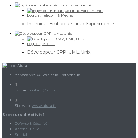
Logiciel
,
Telecom & Medias
Ingénieur Embarqué Linux Expérimenté
Logiciel
,
Médical
Développeur CPP, UML, Unix
Adresse :
78960 Voisins le Bretonneux
S’ouvre
E-mail :
contact@aiuta.fr
dans
votre
Site web :
www.aiuta.fr
application
Secteurs d’Activité
Défense & Sécurité
Aéronautique
Spatial