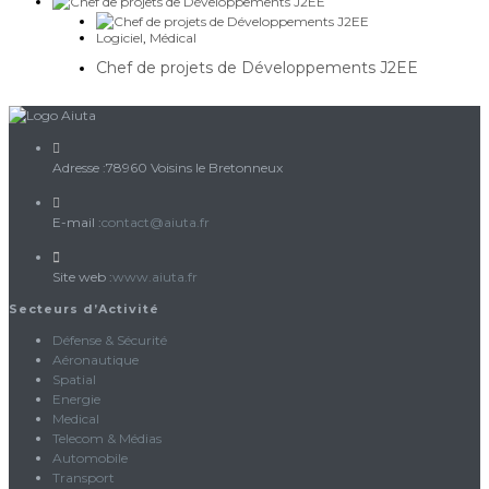
Logiciel
,
Médical
Chef de projets de Développements J2EE
Adresse :
78960 Voisins le Bretonneux
S’ouvre
E-mail :
contact@aiuta.fr
dans
votre
Site web :
www.aiuta.fr
application
Secteurs d’Activité
Défense & Sécurité
Aéronautique
Spatial
Energie
Medical
Telecom & Médias
Automobile
Transport