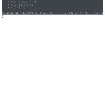
AVERTISSEMENT
PLAN DU SITE
CONTACT
COPYRIGHT © 2020 AIUTA CONSEIL & RECRUTEMENT - TOUS D