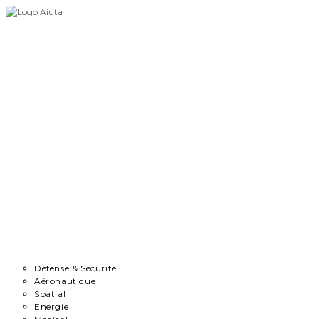
Skip
to
content
Accueil
Démarche
Secteurs
Défense & Sécurité
Aéronautique
Spatial
Energie