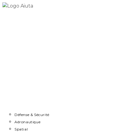
Skip
to
content
Accueil
Démarche
Secteurs
Défense & Sécurité
Aéronautique
Spatial