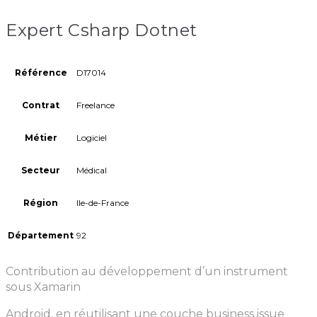
Expert Csharp Dotnet
Référence
D17014
Contrat
Freelance
Métier
Logiciel
Secteur
Médical
Région
Ile-de-France
Département
92
Contribution au développement d’un instrument
sous Xamarin
Android, en réutilisant une couche business issue