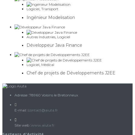
Logiciel
,
Transport
Ingénieur Modelisation
Autres Industries
,
Logiciel
Développeur Java Finance
Logiciel
,
Médical
Chef de projets de Développements J2EE
Adresse :
78960 Voisins le Bretonneux
S’ouvre
E-mail :
contact@aiuta.fr
dans
votre
Site web :
www.aiuta.fr
application
Secteurs d’Activité