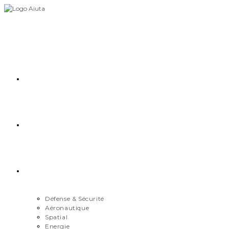
Skip
to
content
Accueil
Démarche
Secteurs
Défense & Sécurité
Aéronautique
Spatial
Energie