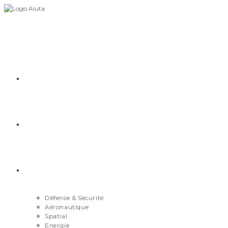
Skip
to
content
Accueil
Démarche
Secteurs
Défense & Sécurité
Aéronautique
Spatial
Energie