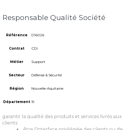
Responsable Qualité Société
Référence
D16026
Contrat
CDI
Métier
Support
Secteur
Défense & Sécurité
Région
Nouvelle-Aquitaine
Département
19
garantir la qualité des produits et services livrés aux
clients
être l’interface privilégiée des clients ou de