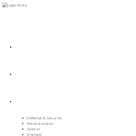
Skip
to
content
Accueil
Démarche
Secteurs
Défense & Sécurité
Aéronautique
Spatial
Energie