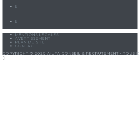
MENTIONS LÉGALES
AVERTISSEMENT
PLAN DU SITE
CONTACT
COPYRIGHT © 2020 AIUTA CONSEIL & RECRUTEMENT - TOUS D