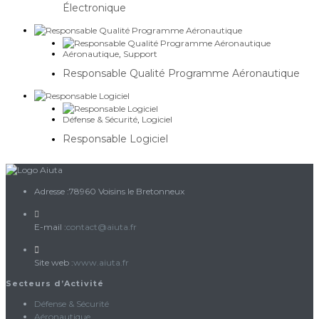
Électronique
Aéronautique
,
Support
Responsable Qualité Programme Aéronautique
Défense & Sécurité
,
Logiciel
Responsable Logiciel
Adresse :
78960 Voisins le Bretonneux
S’ouvre
E-mail :
contact@aiuta.fr
dans
votre
Site web :
www.aiuta.fr
application
Secteurs d’Activité
Défense & Sécurité
Aéronautique